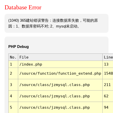
Database Error
(1040) 365建站错误警告：连接数据库失败，可能的原
因：1、数据库密码不对; 2、mysql未启动。
PHP Debug
No.
File
Line
1
/index.php
13
2
/source/function/function_extend.php
1548
3
/source/class/jzmysql.class.php
211
4
/source/class/jzmysql.class.php
62
5
/source/class/jzmysql.class.php
94