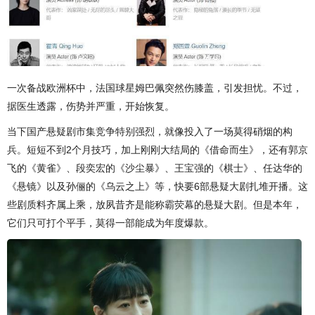
一次备战欧洲杯中，法国球星姆巴佩突然伤膝盖，引发担忧。不过，
据医生透露，伤势并严重，开始恢复。
当下国产悬疑剧市集竞争特别强烈，就像投入了一场莫得硝烟的构
兵。短短不到2个月技巧，加上刚刚大结局的《借命而生》，还有郭京
飞的《黄雀》、段奕宏的《沙尘暴》、王宝强的《棋士》、任达华的
《悬镜》以及孙俪的《乌云之上》等，快要6部悬疑大剧扎堆开播。这
些剧质料齐属上乘，放夙昔齐是能称霸荧幕的悬疑大剧。但是本年，
它们只可打个平手，莫得一部能成为年度爆款。