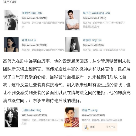
高伟光在剧中饰演白恩宇。他的设定履历回荡，从少管所狱警到未检
团队新东谈主稽察官。高伟光通过丰富的微神志和肢体言语，良好展
现了白恩宇复杂的心绪。当狱警时面相威严，到未检部门后放飞自
我，这种反差让变装真实接地气。刚入职未检时有些生涩的情状，也
让不雅众感受到变装的多面性以及在情与法之间的抵拒，他的饰演充
满成漫空间，让东谈主期待他后续的理解。