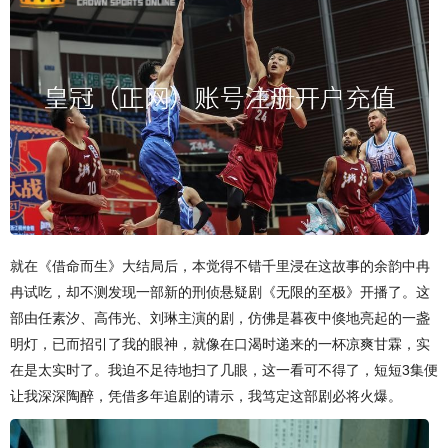
就在《借命而生》大结局后，本觉得不错千里浸在这故事的余韵中冉
冉试吃，却不测发现一部新的刑侦悬疑剧《无限的至极》开播了。这
部由任素汐、高伟光、刘琳主演的剧，仿佛是暮夜中倏地亮起的一盏
明灯，已而招引了我的眼神，就像在口渴时递来的一杯凉爽甘霖，实
在是太实时了。我迫不足待地扫了几眼，这一看可不得了，短短3集便
让我深深陶醉，凭借多年追剧的请示，我笃定这部剧必将火爆。