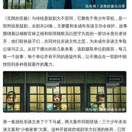
《无限的至极》与传统悬疑剧大不雷同，它聚焦于青少年罪犯，是一
部刑侦悬疑剧，全剧共24集，主要暖和未成年东谈主功令保护。故事
围绕着以稽察官林之桃和助理稽察员白恩宇为首的一群功令责任者张
开，他们联袂孩子们，共同对抗东谈主性之恶，为未成年东谈主争取
公谈与正义。从目下播出的前几集来看，该剧摄取单位剧面容，每几
集一个故事，每个单位齐有不同的悬疑作风，让不雅众在一部剧中能
恍悟到多种悬疑案件的魔力。
第一集就给东谈主来了个下马威，两大案件同期登场：三个少年杀东
谈主案和“小偷家眷”大案。这种开篇就把戏剧张力拉满的格局，已而