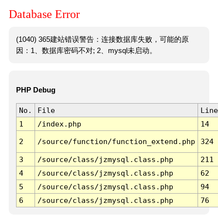
Database Error
(1040) 365建站错误警告：连接数据库失败，可能的原
因：1、数据库密码不对; 2、mysql未启动。
PHP Debug
No.
File
Line
1
/index.php
14
2
/source/function/function_extend.php
324
3
/source/class/jzmysql.class.php
211
4
/source/class/jzmysql.class.php
62
5
/source/class/jzmysql.class.php
94
6
/source/class/jzmysql.class.php
76