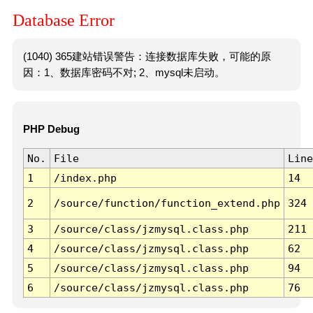
Database Error
(1040) 365建站错误警告：连接数据库失败，可能的原
因：1、数据库密码不对; 2、mysql未启动。
PHP Debug
No.
File
Line
1
/index.php
14
2
/source/function/function_extend.php
324
3
/source/class/jzmysql.class.php
211
4
/source/class/jzmysql.class.php
62
5
/source/class/jzmysql.class.php
94
6
/source/class/jzmysql.class.php
76