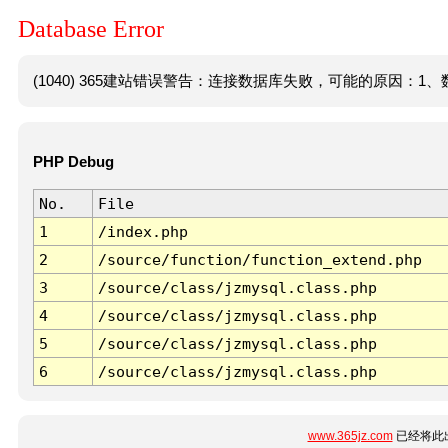
Database Error
(1040) 365建站错误警告：连接数据库失败，可能的原因：1、数
PHP Debug
No.
File
1
/index.php
2
/source/function/function_extend.php
3
/source/class/jzmysql.class.php
4
/source/class/jzmysql.class.php
5
/source/class/jzmysql.class.php
6
/source/class/jzmysql.class.php
www.365jz.com
已经将此