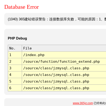
Database Error
(1040) 365建站错误警告：连接数据库失败，可能的原因：1、数
PHP Debug
No.
File
1
/index.php
2
/source/function/function_extend.php
3
/source/class/jzmysql.class.php
4
/source/class/jzmysql.class.php
5
/source/class/jzmysql.class.php
6
/source/class/jzmysql.class.php
www.365jz.com
已经将此