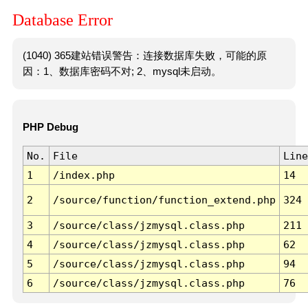
Database Error
(1040) 365建站错误警告：连接数据库失败，可能的原
因：1、数据库密码不对; 2、mysql未启动。
PHP Debug
No.
File
Line
1
/index.php
14
2
/source/function/function_extend.php
324
3
/source/class/jzmysql.class.php
211
4
/source/class/jzmysql.class.php
62
5
/source/class/jzmysql.class.php
94
6
/source/class/jzmysql.class.php
76