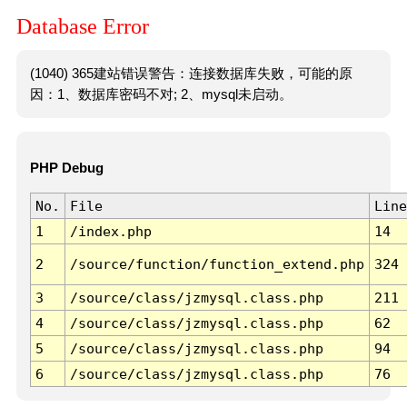
Database Error
(1040) 365建站错误警告：连接数据库失败，可能的原
因：1、数据库密码不对; 2、mysql未启动。
PHP Debug
No.
File
Line
1
/index.php
14
2
/source/function/function_extend.php
324
3
/source/class/jzmysql.class.php
211
4
/source/class/jzmysql.class.php
62
5
/source/class/jzmysql.class.php
94
6
/source/class/jzmysql.class.php
76