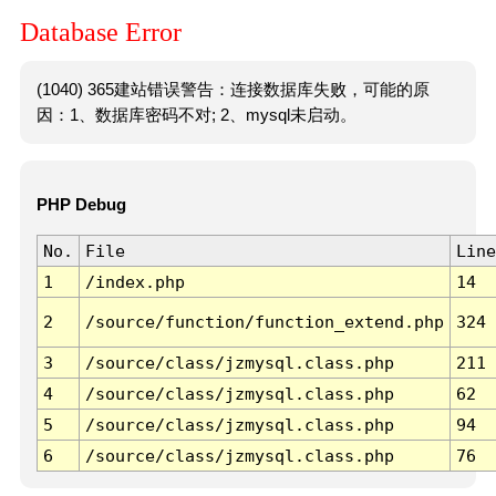
Database Error
(1040) 365建站错误警告：连接数据库失败，可能的原
因：1、数据库密码不对; 2、mysql未启动。
PHP Debug
No.
File
Line
1
/index.php
14
2
/source/function/function_extend.php
324
3
/source/class/jzmysql.class.php
211
4
/source/class/jzmysql.class.php
62
5
/source/class/jzmysql.class.php
94
6
/source/class/jzmysql.class.php
76