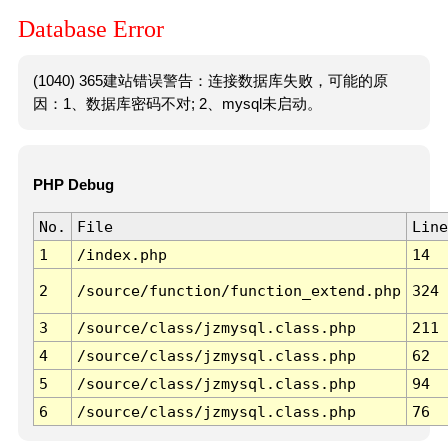
Database Error
(1040) 365建站错误警告：连接数据库失败，可能的原
因：1、数据库密码不对; 2、mysql未启动。
PHP Debug
No.
File
Line
1
/index.php
14
2
/source/function/function_extend.php
324
3
/source/class/jzmysql.class.php
211
4
/source/class/jzmysql.class.php
62
5
/source/class/jzmysql.class.php
94
6
/source/class/jzmysql.class.php
76