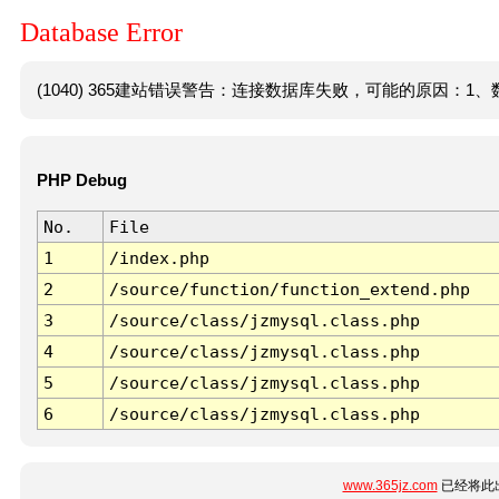
Database Error
(1040) 365建站错误警告：连接数据库失败，可能的原因：1、数
PHP Debug
No.
File
1
/index.php
2
/source/function/function_extend.php
3
/source/class/jzmysql.class.php
4
/source/class/jzmysql.class.php
5
/source/class/jzmysql.class.php
6
/source/class/jzmysql.class.php
www.365jz.com
已经将此