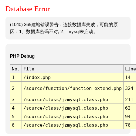
Database Error
(1040) 365建站错误警告：连接数据库失败，可能的原
因：1、数据库密码不对; 2、mysql未启动。
PHP Debug
No.
File
Line
1
/index.php
14
2
/source/function/function_extend.php
324
3
/source/class/jzmysql.class.php
211
4
/source/class/jzmysql.class.php
62
5
/source/class/jzmysql.class.php
94
6
/source/class/jzmysql.class.php
76