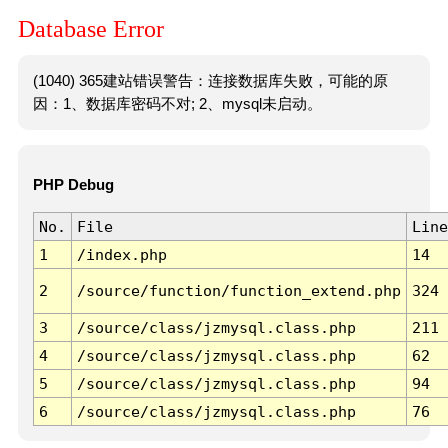
Database Error
(1040) 365建站错误警告：连接数据库失败，可能的原
因：1、数据库密码不对; 2、mysql未启动。
PHP Debug
No.
File
Line
1
/index.php
14
2
/source/function/function_extend.php
324
3
/source/class/jzmysql.class.php
211
4
/source/class/jzmysql.class.php
62
5
/source/class/jzmysql.class.php
94
6
/source/class/jzmysql.class.php
76