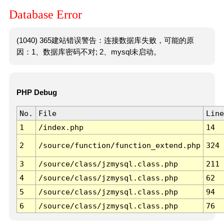
Database Error
(1040) 365建站错误警告：连接数据库失败，可能的原
因：1、数据库密码不对; 2、mysql未启动。
PHP Debug
No.
File
Line
1
/index.php
14
2
/source/function/function_extend.php
324
3
/source/class/jzmysql.class.php
211
4
/source/class/jzmysql.class.php
62
5
/source/class/jzmysql.class.php
94
6
/source/class/jzmysql.class.php
76