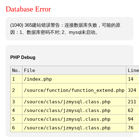
Database Error
(1040) 365建站错误警告：连接数据库失败，可能的原
因：1、数据库密码不对; 2、mysql未启动。
PHP Debug
No.
File
Line
1
/index.php
14
2
/source/function/function_extend.php
324
3
/source/class/jzmysql.class.php
211
4
/source/class/jzmysql.class.php
62
5
/source/class/jzmysql.class.php
94
6
/source/class/jzmysql.class.php
76