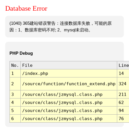
Database Error
(1040) 365建站错误警告：连接数据库失败，可能的原
因：1、数据库密码不对; 2、mysql未启动。
PHP Debug
No.
File
Line
1
/index.php
14
2
/source/function/function_extend.php
324
3
/source/class/jzmysql.class.php
211
4
/source/class/jzmysql.class.php
62
5
/source/class/jzmysql.class.php
94
6
/source/class/jzmysql.class.php
76