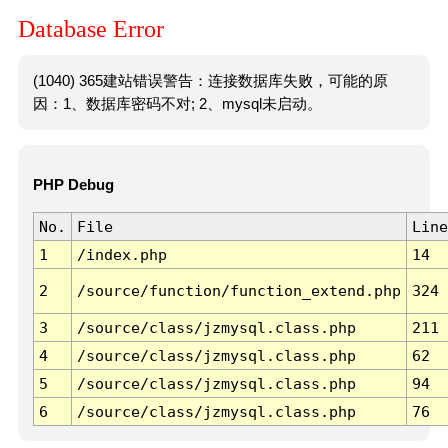
Database Error
(1040) 365建站错误警告：连接数据库失败，可能的原
因：1、数据库密码不对; 2、mysql未启动。
PHP Debug
No.
File
Line
1
/index.php
14
2
/source/function/function_extend.php
324
3
/source/class/jzmysql.class.php
211
4
/source/class/jzmysql.class.php
62
5
/source/class/jzmysql.class.php
94
6
/source/class/jzmysql.class.php
76