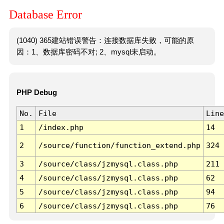
Database Error
(1040) 365建站错误警告：连接数据库失败，可能的原
因：1、数据库密码不对; 2、mysql未启动。
PHP Debug
No.
File
Line
1
/index.php
14
2
/source/function/function_extend.php
324
3
/source/class/jzmysql.class.php
211
4
/source/class/jzmysql.class.php
62
5
/source/class/jzmysql.class.php
94
6
/source/class/jzmysql.class.php
76